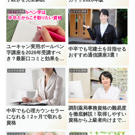
おすすめ資格
おすすめ資格
ユーキャン実用ボールペン
中卒でも宅建士を目指せる
字講座を2026年受講すべ
おすすめ通信講座3選！
き？最新口コミと効果を徹
底検証
おすすめ資格
おすすめ資格
調剤薬局事務資格の難易度
中卒でも心理カウンセラー
を徹底解説！取得しやすい
になれる！2ヶ月で取れる
資格から上級者向けまで完
資格
全ガイド
おすすめ資格
おすすめ資格