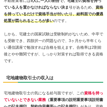
不動産業者には
5人に一人の割合で、宅建士の資格を持っ
ている人を置かなければならない決まり
があるため、
資格
を持っているだけで資格手当が付いたり、給料面での優遇
処置が図られるところが多い
のです。
しかも、宅建士の国家試験は受験制約がないため、中卒で
も受験でき、四肢択一の問題なので、3ヶ月から半年くら
い通信講座で勉強すれば合格を狙えます。合格率は2割前
後とやや難関ですが、しっかり対策すれば取得できる資格
です。
宅地建物取引士の収入は
宅地建物取引士の気になる給与面ですが、この
資格を持っ
ていないとできない業務
（重要事項の説明重要事項説明書
への記名押印、契約内容書面への記名押印）
があり、資格