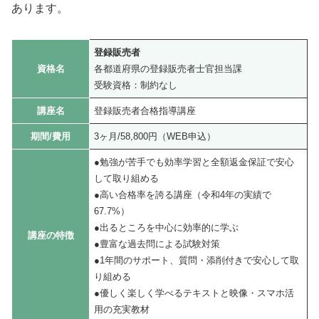
あります。
登録販売者
資格名
各都道府県の登録販売者士官担当課
受験資格：制約なし
講座名
登録販売者合格指導講座
期間/費用
3ヶ月/58,800円（WEB申込）
●勉強が苦手でも効率学習と全額返金保証で安心
して取り組める
●高い合格率を誇る講座（令和4年の実績で
67.7%）
●出るところを中心に効率的に学ぶ
講座の特徴
●豊富な過去問による試験対策
●1年間のサポート、質問・添削付きで安心して取
り組める
●優しく楽しく学べるテキストと映像・スマホ活
用の充実教材