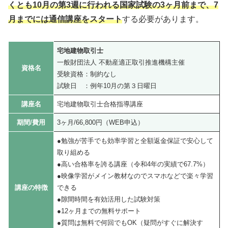
くとも10月の第3週に行われる国家試験の3ヶ月前まで、7
月までには通信講座をスタート
する必要があります。
宅地建物取引士
一般財団法人 不動産適正取引推進機構主催
資格名
受験資格：制約なし
試験日 ：例年10月の第３日曜日
講座名
宅地建物取引士合格指導講座
期間/費用
3ヶ月/66,800円（WEB申込）
●勉強が苦手でも効率学習と全額返金保証で安心して
取り組める
●高い合格率を誇る講座（令和4年の実績で67.7%）
●映像学習がメイン教材なのでスマホなどで楽々学習
講座の特徴
できる
●隙間時間を有効活用した試験対策
●12ヶ月までの無料サポート
●質問は無料で何回でもOK（疑問がすぐに解決す