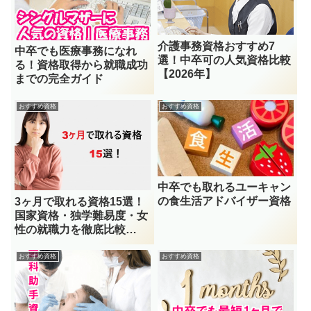
介護事務資格おすすめ7
中卒でも医療事務になれ
選！中卒可の人気資格比較
る！資格取得から就職成功
【2026年】
までの完全ガイド
おすすめ資格
おすすめ資格
中卒でも取れるユーキャン
の食生活アドバイザー資格
3ヶ月で取れる資格15選！
国家資格・独学難易度・女
性の就職力を徹底比較
【2026年最新版】
おすすめ資格
おすすめ資格