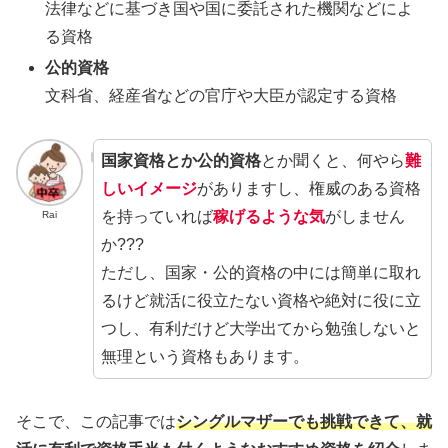
法律などに基づき国や国に委託された機関などによ
る資格
公的資格
文科省、経産省などの官庁や大臣が認定する資格
国家資格とか公的資格
とか聞くと、何やら
難
しいイメージ
がありますし、権威のある資格
を持っていれば
稼げるような気
がしません
Rai
か???
ただし、国家・公的資格の中には簡単に取れ
るけど就活に役立たない資格や絶対に役に立
つし、有利だけど大学出てから勉強しないと
無理という資格もあります。
そこで、この記事では
シングルマザーでも挑戦できて、就