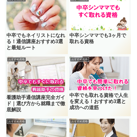
中卒でもネイリストになれ
中卒シンママでも3ヶ月で
る！通信講座おすすめ3選
取れる資格
と最短ルート
おすすめ資格
おすすめ資格
中卒でも取れる資格で人生
看護助手通信講座完全ガイ
を変える！おすすめ3選と
ド｜選び方から就職まで徹
成功への道筋
底解説
おすすめ資格
おすすめ資格