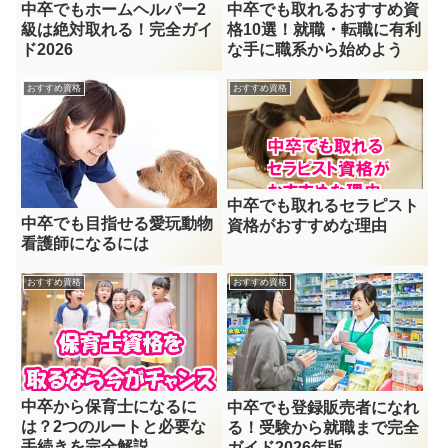
中卒でもホームヘルパー2
中卒でも取れるおすすめ資
級は絶対取れる！完全ガイ
格10選！就職・転職に有利
ド2026
な手に職系から始めよう
おすすめ資格
おすすめ資格
中卒でも取れるセラピスト
中卒でも目指せる愛玩動物
資格がおすすめな理由
看護師になるには
おすすめ資格
おすすめ資格
中卒から保育士になるに
中卒でも登録販売者になれ
は？2つのルートと必要な
る！受験から就職まで完全
手続きを完全解説
ガイド2026年版